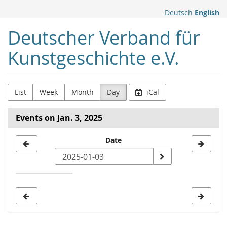
Skip to
Deutsch
English
main
content
Deutscher Verband für
Kunstgeschichte e.V.
List
Week
Month
Day
iCal
Events on Jan. 3, 2025
Select
Date
a
date
to
display