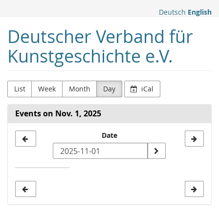
Skip to
Deutsch
English
main
content
Deutscher Verband für
Kunstgeschichte e.V.
List
Week
Month
Day
iCal
Events on Nov. 1, 2025
Select
Date
a
date
to
display