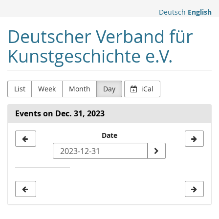
Skip to
Deutsch
English
main
content
Deutscher Verband für
Kunstgeschichte e.V.
List
Week
Month
Day
iCal
Events on Dec. 31, 2023
Select
Date
a
date
to
display