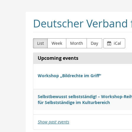
Skip to
main
content
Deutscher Verband f
List
Week
Month
Day
iCal
Upcoming events
Workshop „Bildrechte im Griff“
Selbstbewusst selbstständig! – Workshop-Rei
für Selbst­ständige im Kultur­bereich
Show past events