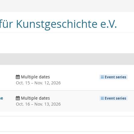
ür Kunstgeschichte e.V.
Multiple dates
Event series
until
Oct. 15
–
Nov. 12, 2026
he
Multiple dates
Event series
until
Oct. 16
–
Nov. 13, 2026