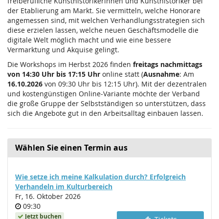
freiberufliche Kunsthistorikerinnen und Kunsthistoriker bei
der Etablierung am Markt. Sie vermitteln, welche Honorare
angemessen sind, mit welchen Verhandlungsstrategien sich
diese erzielen lassen, welche neuen Geschäftsmodelle die
digitale Welt möglich macht und wie eine bessere
Vermarktung und Akquise gelingt.
Die Workshops im Herbst 2026 finden
freitags nachmittags
von 14:30 Uhr bis 17:15 Uhr
online statt (
Ausnahme
: Am
16.10.2026
von 09:30 Uhr bis 12:15 Uhr). Mit der dezentralen
und kostengünstigen Online-Variante möchte der Verband
die große Gruppe der Selbstständigen so unterstützen, dass
sich die Angebote gut in den Arbeitsalltag einbauen lassen.
Wählen Sie einen Termin aus
Wie setze ich meine Kalkulation durch? Erfolgreich
Verhandeln im Kulturbereich
Fr, 16. Oktober 2026
Uhrzeit
09:30
Jetzt buchen