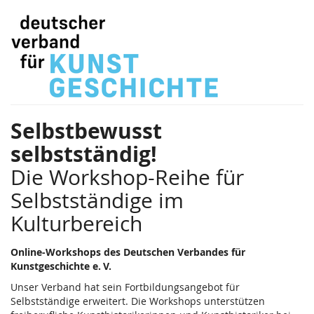
Zum
Selbstbewusst
Haupt-
Inhalt
selbstständig!
springen
–
Workshop-
Selbstbewusst
Reihe
selbstständig!
für
Die Workshop-Reihe für
Selbst­
Selbstständige im
ständige
Kulturbereich
im
Online-Workshops des Deutschen Verbandes für
Kunstgeschichte e. V.
Kultur­
Unser Ver­band hat sein Fortbildungsangebot für
bereich
Selbstständige erweitert. Die Workshops unterstützen