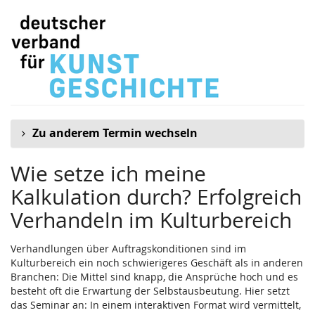
Zum
Selbstbewusst
Haupt-
Inhalt
selbstständig!
springen
–
Workshop-
Reihe
Zu anderem Termin wechseln
für
Wie setze ich meine
Selbst­
Kalkulation durch? Erfolgreich
Verhandeln im Kulturbereich
ständige
im
Verhandlungen über Auftragskonditionen sind im
Kulturbereich ein noch schwierigeres Geschäft als in anderen
Kultur­
Branchen: Die Mittel sind knapp, die Ansprüche hoch und es
besteht oft die Erwartung der Selbstausbeutung. Hier setzt
bereich
das Seminar an: In einem interaktiven Format wird vermittelt,