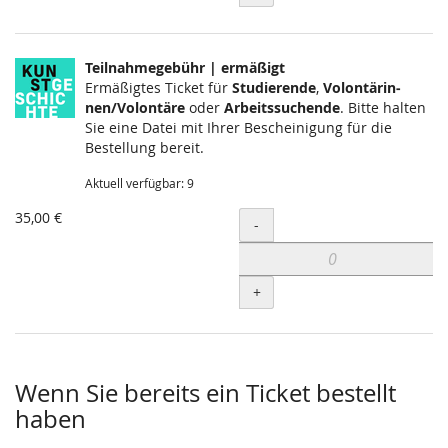
Teilnahmegebühr | ermäßigt
Ermäßigtes Ticket für
Stu­dieren­de
,
Volon­tärin­
nen/Vo­lon­tä­re
oder
Arbeitssuchende
. Bitte halten
Sie eine Datei mit Ihrer Beschei­nigung für die
Bestel­lung bereit.
Aktuell verfügbar: 9
35,00 €
Menge
-
+
Wenn Sie bereits ein Ticket bestellt
haben