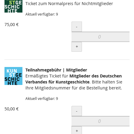
Ticket zum Normalpreis für Nichtmitglieder
Aktuell verfügbar: 9
75,00 €
Menge
-
+
Teilnahmegebühr | Mitglieder
Ermäßigtes Ticket für
Mit­glie­der des Deut­schen
Ver­ban­des für Kunst­­ge­schichte
. Bitte halten Sie
Ihre Mit­glieds­nummer für die Bestel­lung bereit.
Aktuell verfügbar: 9
50,00 €
Menge
-
+